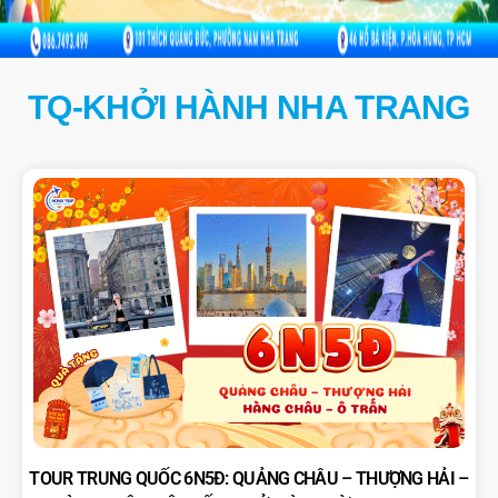
TQ-KHỞI HÀNH NHA TRANG
TOUR TRUNG QUỐC 6N5Đ: QUẢNG CHÂU – THƯỢNG HẢI –