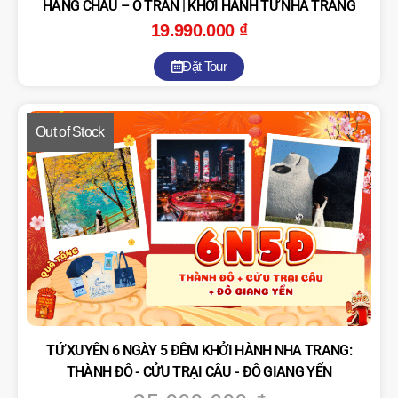
HÀNG CHÂU – Ô TRẤN | KHỞI HÀNH TỪ NHA TRANG
19.990.000
₫
Đặt Tour
Out of Stock
TỨ XUYÊN 6 NGÀY 5 ĐÊM KHỞI HÀNH NHA TRANG:
THÀNH ĐÔ - CỬU TRẠI CÂU - ĐÔ GIANG YỂN