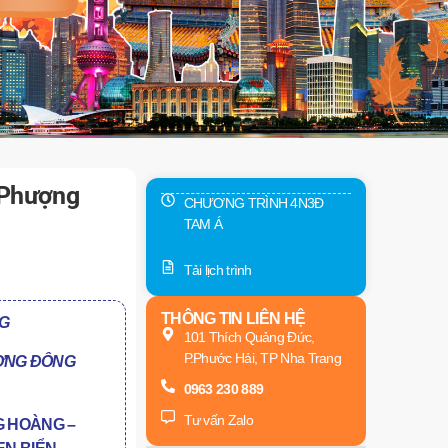
 Phượng
CHƯƠNG TRÌNH 4N3Đ
TAM Á
Tải lịch trình
THÔNG TIN LIÊN HỆ
G
101 Thích Quảng Đức,
P.Phước Hải, TP Nha Trang
ƠNG ĐÔNG
0963 230 889
Tư vấn Zalo
 HOÀNG –