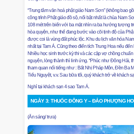
“Trung tâm văn hoá phật giáo Nam Sơn” (không bao gồm
công trình Phật giáo đồ sộ, nổi bật nhất là chùa Nam 
108 mét trên biển với ba mặt nhìn ra ba hướng tượng tr
hòa quyện, như thể đang bước vào cõi tịnh độ của Ph
được coi là vùng đất phúc lộc. Khu du lịch văn hóa Na
nhất tại Tam Á. Cũng theo điển tích Trung Hoa nếu đ
Nhiều học sinh trước kỳ thi và các cặp vợ chồng chuẩn
nguyện, lòng thành thì linh ứng. “Phúc như Đông Hải, t
tham quan nổi tiếng như : Bất Nhị Pháp Môn, Đền B
Tiểu Nguyệt, v.v. Sau bữa tối, quý khách trở về khách s
Nghỉ tại khách sạn 4 sao Tam Á.
NGÀY 3: THUỐC ĐÔNG Y – ĐẢO PHƯỢNG HOÀ
(Ăn sáng/ trưa)