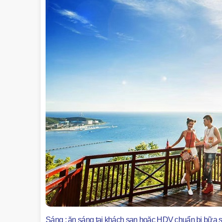
Sáng : ăn sáng tại khách sạn hoặc HDV chuẩn bị bữa 