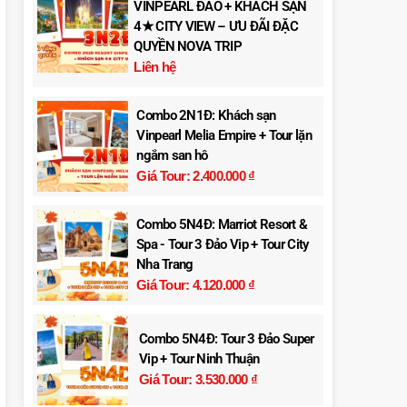
VINPEARL ĐẢO + KHÁCH SẠN
4★ CITY VIEW – ƯU ĐÃI ĐẶC
QUYỀN NOVA TRIP
Liên hệ
Combo 2N1Đ: Khách sạn
Vinpearl Melia Empire + Tour lặn
ngắm san hô
Giá Tour:
2.400.000
₫
Combo 5N4Đ: Marriot Resort &
Spa - Tour 3 Đảo Vip + Tour City
Nha Trang
Giá Tour:
4.120.000
₫
Combo 5N4Đ: Tour 3 Đảo Super
Vip + Tour Ninh Thuận
Giá Tour:
3.530.000
₫