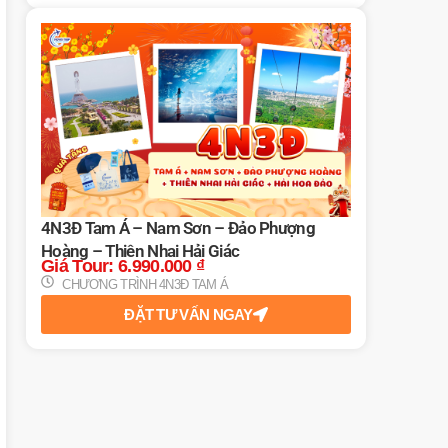
4N3Đ Tam Á – Nam Sơn – Đảo Phượng
Hoàng – Thiên Nhai Hải Giác
Giá Tour:
6.990.000
₫
CHƯƠNG TRÌNH 4N3Đ TAM Á
ĐẶT TƯ VẤN NGAY