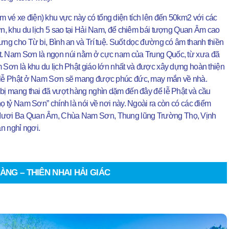
 vé xe điện) khu vực này có tổng diện tích lên đến 50km2 với các
Sơn, khu du lịch 5 sao tại Hải Nam, để chiêm bái tượng Quan Âm cao
ưng cho Từ bi, Bình an và Trí tuệ. Suốt dọc đường có âm thanh thiền
ật. Nam Sơn là ngọn núi nằm ở cực nam của Trung Quốc, từ xưa đã
m Sơn là khu du lịch Phật giáo lớn nhất và được xây dựng hoàn thiện
ến lễ Phật ở Nam Sơn sẽ mang được phúc đức, may mắn về nhà.
 bị mang thai đã vượt hàng nghìn dặm đến đây để lễ Phật và cầu
họ tỷ Nam Sơn” chính là nói về nơi này. Ngoài ra còn có các điểm
a Mươi Ba Quan Âm, Chùa Nam Sơn, Thung lũng Trường Thọ, Vịnh
ạn nghỉ ngơi.
NG – THIÊN NHAI HẢI GIÁC