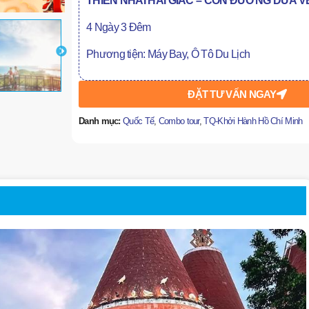
THIÊN NHAI H
Ả
I GIÁC – CON
Đ
ƯỜNG DỪA VE
4 Ngày 3 Đêm
Phương tiện: Máy Bay, Ô Tô Du Lịch
ĐẶT TƯ VẤN NGAY
Danh mục:
Quốc Tế
,
Combo tour
,
TQ-Khởi Hành Hồ Chí Minh