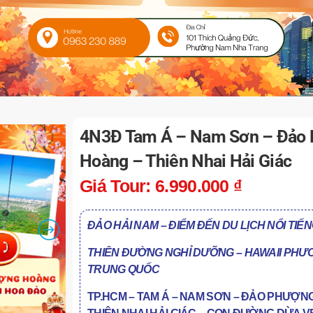
4N3Đ Tam Á – Nam Sơn – Đảo
Hoàng – Thiên Nhai Hải Giác
Giá Tour:
6.990.000
₫
ĐẢ
O H
Ả
I NAM –
Đ
I
Ể
M
ĐẾ
N DU L
Ị
CH N
Ổ
I TI
Ế
N
THIÊN ĐƯỜNG NGHỈ DƯỠNG
–
HAWAII PHƯ
TRUNG QUỐC
TP.HCM – TAM Á – NAM S
ƠN –
Đ
Ả
O PHƯỢNG