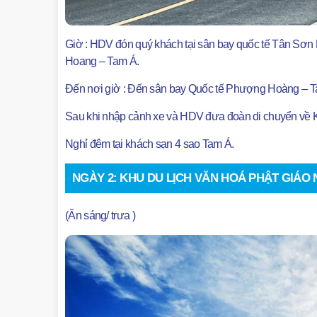
Giờ : HDV đón quý khách tại sân bay quốc tế Tân Sơn 
Hoang – Tam Á.
Đến nơi giờ : Đến sân bay Quốc tế Phượng Hoàng – Ta
Sau khi nhập cảnh xe và HDV đưa đoàn di chuyển về 
Nghỉ đêm tại khách sạn 4 sao Tam Á.
NGÀY 2: KHU DU LỊCH VĂN HOÁ PHẬT GIÁO
(Ăn sáng/ trưa )