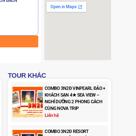
N BI
Ể
N
TOUR KHÁC
COMBO 3N2Đ VINPEARL ĐẢO +
KHÁCH SẠN 4★ SEA VIEW –
NGHỈ DƯỠNG 2 PHONG CÁCH
CÙNG NOVA TRIP
Liên hệ
COMBO 3N2Đ RESORT