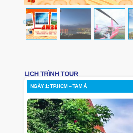
LỊCH TRÌNH TOUR
NGÀY 1: TP.HCM – TAM Á