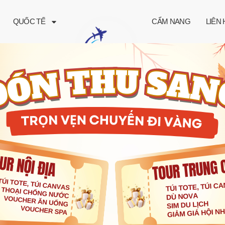
QUỐC TẾ
CẨM NANG
LIÊN 