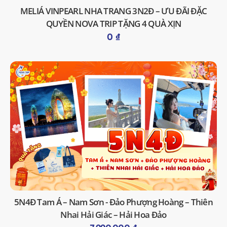
MELIÁ VINPEARL NHA TRANG 3N2Đ – ƯU ĐÃI ĐẶC
QUYỀN NOVA TRIP TẶNG 4 QUÀ XỊN
0
₫
5N4Đ Tam Á – Nam Sơn - Đảo Phượng Hoàng – Thiên
Nhai Hải Giác – Hải Hoa Đảo