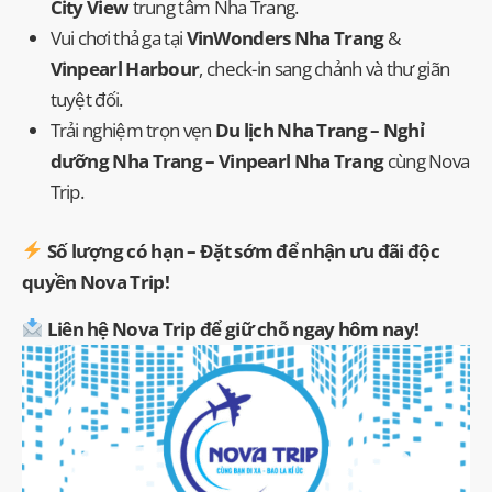
City View
trung tâm Nha Trang.
Vui chơi thả ga tại
VinWonders Nha Trang
&
Vinpearl Harbour
, check-in sang chảnh và thư giãn
tuyệt đối.
Trải nghiệm trọn vẹn
Du lịch Nha Trang – Nghỉ
dưỡng Nha Trang – Vinpearl Nha Trang
cùng Nova
Trip.
Số lượng có hạn – Đặt sớm để nhận ưu đãi độc
quyền Nova Trip!
Liên hệ Nova Trip để giữ chỗ ngay hôm nay!