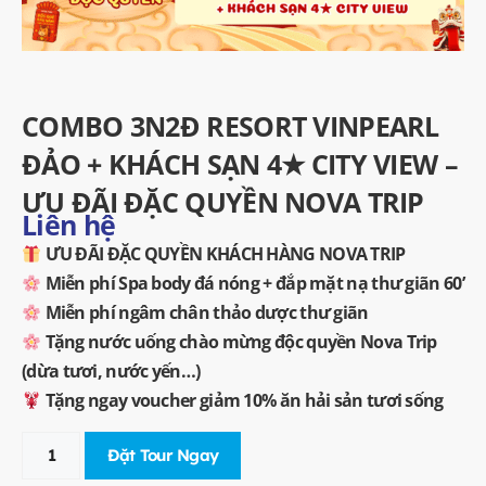
COMBO 3N2Đ RESORT VINPEARL
ĐẢO + KHÁCH SẠN 4★ CITY VIEW –
ƯU ĐÃI ĐẶC QUYỀN NOVA TRIP
Liên hệ
ƯU ĐÃI ĐẶC QUYỀN KHÁCH HÀNG NOVA TRIP
Miễn phí Spa body đá nóng + đắp mặt nạ thư giãn 60’
Miễn phí ngâm chân thảo dược thư giãn
Tặng nước uống chào mừng độc quyền Nova Trip
(dừa tươi, nước yến…)
Tặng ngay voucher giảm 10% ăn hải sản tươi sống
Đặt Tour Ngay