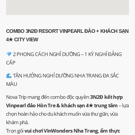
COMBO 3N2Đ RESORT VINPEARL ĐẢO + KHÁCH SẠN
4★ CITY VIEW
2 PHONG CÁCH NGHỈ DƯỠNG – 1 KỲ NGHỈ ĐẲNG
CẤP
TẬN HƯỞNG NGHỈ DƯỠNG NHA TRANG ĐA SẮC
MÀU
Nova Trip mang đến combo độc quyền
3N2Đ kết hợp
Vinpearl đảo Hòn Tre & khách sạn 4★ trung tâm
– lựa
chọn hoàn hảo cho du khách muốn vừa thư giãn, vừa
khám phá.
Trọn gói
vui chơi VinWonders Nha Trang
,
ẩm thực