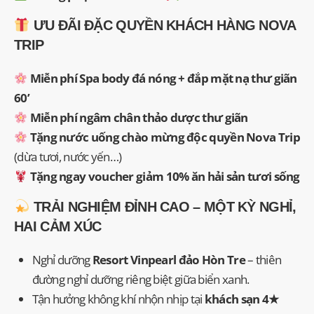
ƯU ĐÃI ĐẶC QUYỀN KHÁCH HÀNG NOVA
TRIP
Miễn phí Spa body đá nóng + đắp mặt nạ thư giãn
60’
Miễn phí ngâm chân thảo dược thư giãn
Tặng nước uống chào mừng độc quyền Nova Trip
(dừa tươi, nước yến…)
Tặng ngay voucher giảm 10% ăn hải sản tươi sống
TRẢI NGHIỆM ĐỈNH CAO – MỘT KỲ NGHỈ,
HAI CẢM XÚC
Nghỉ dưỡng
Resort Vinpearl đảo Hòn Tre
– thiên
đường nghỉ dưỡng riêng biệt giữa biển xanh.
Tận hưởng không khí nhộn nhịp tại
khách sạn 4★